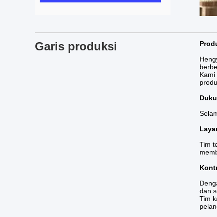
Garis produksi
Prod
Hengy
berbe
Kami 
produ
Duku
Selam
Laya
Tim t
membe
Kontr
Denga
dan s
Tim k
pelan