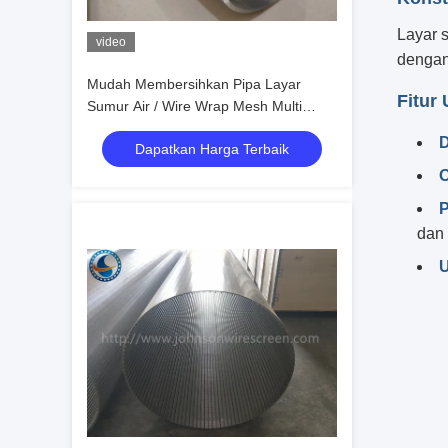
Layar 
video
dengan
Mudah Membersihkan Pipa Layar
Fitur
Sumur Air / Wire Wrap Mesh Multi
Fungsi
D
Dapatkan Harga Terbaik
O
P
dan
U