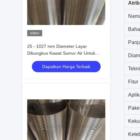
Atrib
Nam
Baha
video
Panj
25 - 1027 mm Diameter Layar
Dibungkus Kawat Sumur Air Untuk
Diam
Filter Pasir
Dapatkan Harga Terbaik
Tekn
Fitur
Aplik
Pake
Keku
Kete