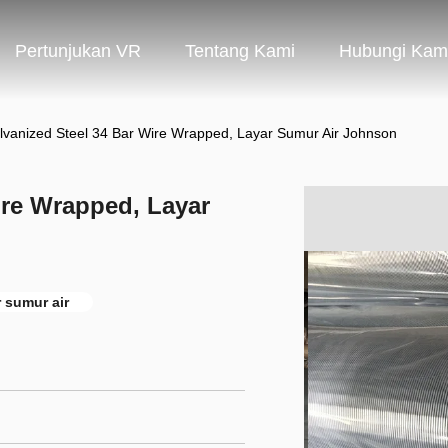
Pertunjukan VR
Tentang Kami
Hubungi Kam
lvanized Steel 34 Bar Wire Wrapped, Layar Sumur Air Johnson
ire Wrapped, Layar
r sumur air