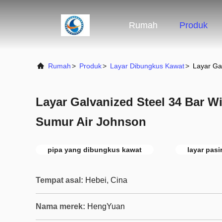
Rumah
Produk
Rumah
>
Produk
>
Layar Dibungkus Kawat
>
Layar Ga
Layar Galvanized Steel 34 Bar W
Sumur Air Johnson
pipa yang dibungkus kawat
layar pasi
Tempat asal:
Hebei, Cina
Nama merek:
HengYuan