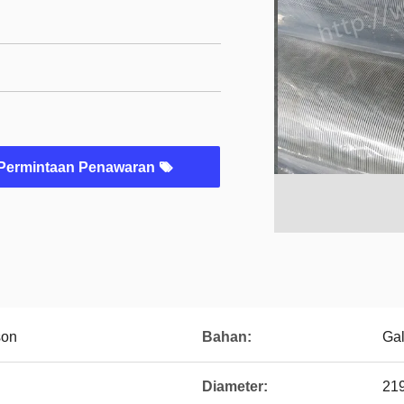
Permintaan Penawaran
son
Bahan:
Ga
Diameter:
21