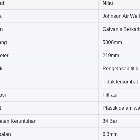
ut
Nilai
a
Johnson Air Wel
n
Galvanis Berka
ang
5800mm
eter
219mm
ik
Pengelasan titik
Tidak tersumbat
asi
Filtrasi
t
Plastik dalam w
atan Keruntuhan
34 Bar
balan
6.3mm