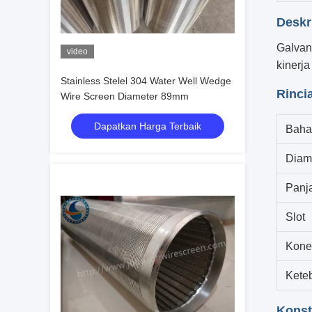
Deskr
Galvan
video
kinerja
Stainless Stelel 304 Water Well Wedge
Rinci
Wire Screen Diameter 89mm
Dapatkan Harga Terbaik
Baha
Diam
Panj
Slot
Konek
Kete
Konst