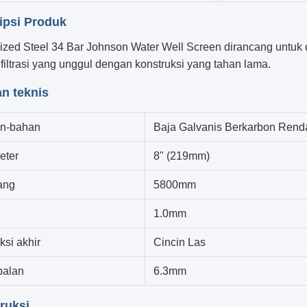
ipsi Produk
ized Steel 34 Bar Johnson Water Well Screen dirancang untuk
 filtrasi yang unggul dengan konstruksi yang tahan lama.
an teknis
n-bahan
Baja Galvanis Berkarbon Rend
eter
8" (219mm)
ang
5800mm
1.0mm
si akhir
Cincin Las
balan
6.3mm
ruksi