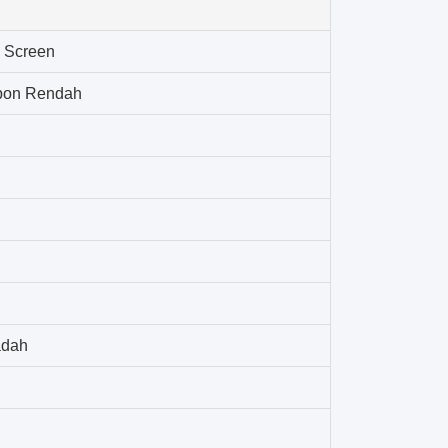
l Screen
rbon Rendah
adah