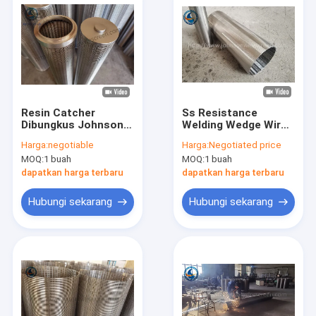
Resin Catcher
Ss Resistance
Dibungkus Johnson
Welding Wedge Wire
Wire Screen Tube
Screen Tube Untuk
Harga:
negotiable
Harga:
Negotiated price
Stainless Steel 316l
Filter Resin
MOQ:
1 buah
MOQ:
1 buah
Untuk Filter Resin
dapatkan harga terbaru
dapatkan harga terbaru
Hubungi sekarang
Hubungi sekarang
Rumah
Produk
Pertunjukan VR