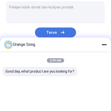
Layar Sumur Air
Nozel Filter Air
Panel layar kawat baji
Terus
Jaring Kawat Baji
Orange Song
Filter Layar Parabola
Kategori Kami
Drum Layar Putar
2:59 AM
Layar Dasar Pipa
Good day, what product are you looking for?
Tabung Baja Meruncing
Layar Kawat
Layar Kawat
Layar Kawat 
Johnson
Johnson Vee
Johnson