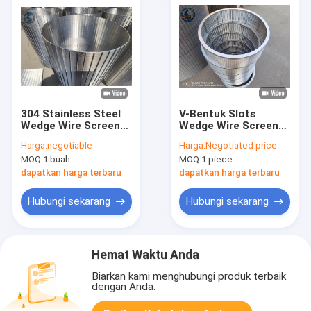
304 Stainless Steel
V-Bentuk Slots
Wedge Wire Screen
Wedge Wire Screen
Tube Luka Slot
Tube Untuk Infiltrasi
Harga:
negotiable
Harga:
Negotiated price
Air
MOQ:
1 buah
MOQ:
1 piece
dapatkan harga terbaru
dapatkan harga terbaru
Hubungi sekarang
Hubungi sekarang
Hemat Waktu Anda
Biarkan kami menghubungi produk terbaik
dengan Anda.