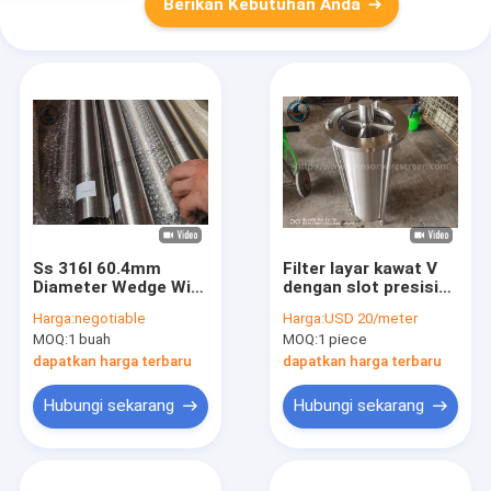
Berikan Kebutuhan Anda
Ss 316l 60.4mm
Filter layar kawat V
Diameter Wedge Wire
dengan slot presisi
Screen Tube 0.4mm
100 mikron
Harga:
negotiable
Harga:
USD 20/meter
Slot
MOQ:
1 buah
MOQ:
1 piece
dapatkan harga terbaru
dapatkan harga terbaru
Hubungi sekarang
Hubungi sekarang