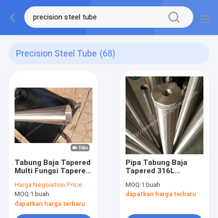
Precision Steel Tube
(68)
Tabung Baja Tapered
Pipa Tabung Baja
Multi Fungsi Tapered
Tapered 316L
Carbon Tube Untuk
Stainless Steel Untuk
Harga:
Negoiation Price
MOQ:
1 buah
Filter Cair
Kekuatan Tinggi
MOQ:
1 buah
dapatkan harga terbaru
Industri
dapatkan harga terbaru