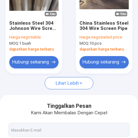
Tentang kami
Tur Pabrik
Stainless Steel 304
China Stainless Steel
Johnson Wire Screen
304 Wire Screen Pipe
Kontrol kualitas
Wedge Jenis Bentuk
Harga:
negotiable
Harga:
negotiated price
Slot Untuk Filter
MOQ:
1 buah
MOQ:
10 pcs
Hubungi kami
dapatkan harga terbaru
dapatkan harga terbaru
Permintaan Penawaran
Hubungi sekarang
Hubungi sekarang
Lihat Lebih
Layar Kawat Johnson
Layar Kawat Johnson Vee
Tinggalkan Pesan
Kami Akan Membalas Dengan Cepat
Layar Kawat Wedge Johnson
Layar Dibungkus Kawat