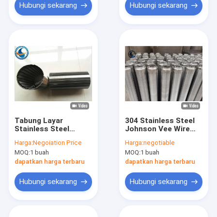
Hubungi sekarang
Hubungi sekarang
Tabung Layar
304 Stainless Steel
Stainless Steel
Johnson Vee Wire
Bentuk V, Layar
Resin Catcher
Harga:
Negoiation Price
Harga:
negotiable
Kawat Johnson V
Dibungkus Tabung
MOQ:
1 buah
MOQ:
1 buah
Untuk Filtrasi
dapatkan harga terbaru
dapatkan harga terbaru
Hubungi sekarang
Hubungi sekarang