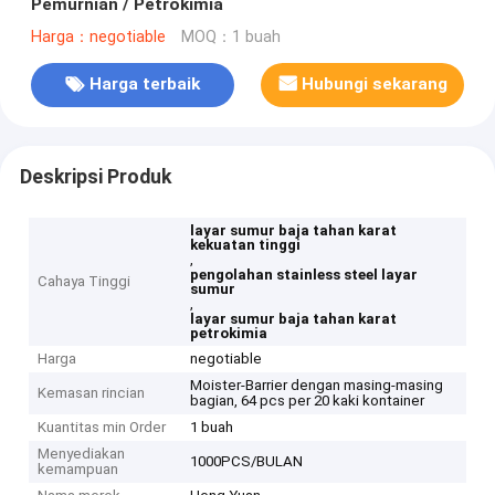
Pemurnian / Petrokimia
Harga：negotiable
MOQ：1 buah
Harga terbaik
Hubungi sekarang
Deskripsi Produk
layar sumur baja tahan karat
kekuatan tinggi
,
pengolahan stainless steel layar
Cahaya Tinggi
sumur
,
layar sumur baja tahan karat
petrokimia
Harga
negotiable
Moister-Barrier dengan masing-masing
Kemasan rincian
bagian, 64 pcs per 20 kaki kontainer
Kuantitas min Order
1 buah
Menyediakan
1000PCS/BULAN
kemampuan