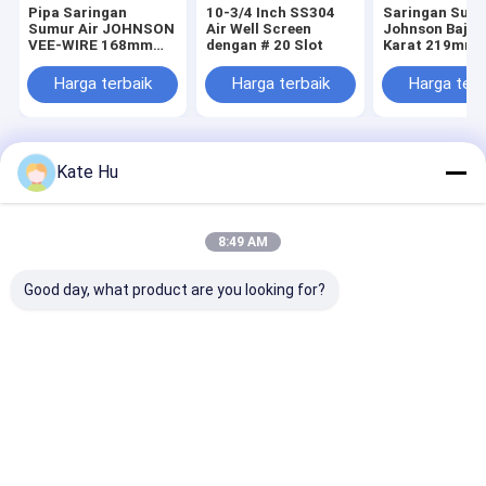
Pipa Saringan
10-3/4 Inch SS304
Saringan Sumu
Sumur Air JOHNSON
Air Well Screen
Johnson Baja 
VEE-WIRE 168mm
dengan # 20 Slot
Karat 219mm 
SS304L
1.0mm
Harga terbaik
Harga terbaik
Harga terb
Rumah
Tentang kita
Desktop Site
Kate Hu
Peta situs
Kebijakan pribadi
Kualitas
Layar Kawat Johnson
Pabrik cina.Copyright © 2026 Anping
County Hengyuan Hardware Netting Industry Product Co.,Ltd.. All
8:49 AM
Rights Reserved.
Good day, what product are you looking for?
Rumah
Produk
Pertunjukan VR