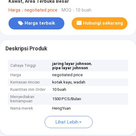
Kawat, Area Terbuka Besar
Harga：negotiated price
MOQ：10 buah
Harga terbaik
Hubungi sekarang
Deskripsi Produk
,
jaring layar johnson
Cahaya Tinggi
pipa layar johnson
Harga
negotiated price
Kemasan rincian
kotak kayu, wadah
Kuantitas min Order
10 buah
Menyediakan
1500 PCS/Bulan
kemampuan
Nama merek
HengYuan
Lihat Lebih