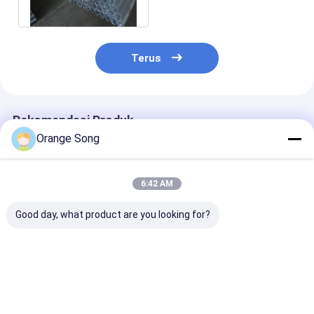
Terbuka Besar
Terus
Rekomendasi Produk
Orange Song
6:42 AM
Good day, what product are you looking for?
Tabung Layar Sumur
Stainless Steel 304
10-3/4 "1.0mm
Air Johnson
Johnson Wire Screen
Johnson Wedg
Stainless Steel /
Wedge Jenis Bentuk
Screens Untuk
Layar Kawat
Slot Untuk Filter
Pengeboran S
Johnson V
Air
Harga terbaik
Harga terbaik
Harga terb