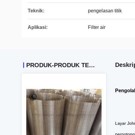
Teknik:
pengelasan titik
Aplikasi:
Filter air
Deskri
PRODUK-PRODUK TERKAIT
Pengola
Layar John
perpotonga