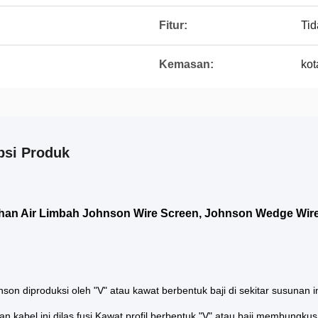
Fitur:
Ti
Kemasan:
kot
psi Produk
han Air Limbah Johnson Wire Screen, Johnson Wedge Wir
son diproduksi oleh "V" atau kawat berbentuk baji di sekitar susunan in
n kabel ini dilas fusi.Kawat profil berbentuk "V" atau baji membungk