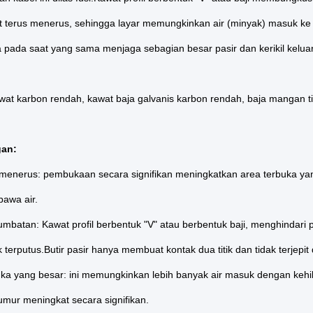
ot terus menerus, sehingga layar memungkinkan air (minyak) masuk k
 pada saat yang sama menjaga sebagian besar pasir dan kerikil keluar
wat karbon rendah, kawat baja galvanis karbon rendah, baja mangan tin
an:
s menerus: pembukaan secara signifikan meningkatkan area terbuka ya
awa air.
mbatan: Kawat profil berbentuk "V" atau berbentuk baji, menghindar
ak terputus.Butir pasir hanya membuat kontak dua titik dan tidak terjepi
uka yang besar: ini memungkinkan lebih banyak air masuk dengan keh
sumur meningkat secara signifikan.