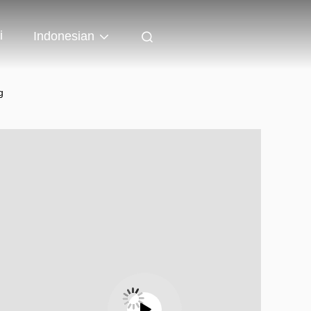
i
Indonesian
g