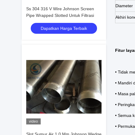
Diameter
Ss 304 316 V Wire Johnson Screen
Pipe Wrapped Slotted Untuk Filtrasi
Akhiri kon
Dapatkan Harga Terbaik
Fitur lay
• Tidak m
• Mandiri 
• Masa pa
• Peringka
• Semua k
video
• Permuka
Slot Sumur Air 1.0 Mm Johnson Wedge