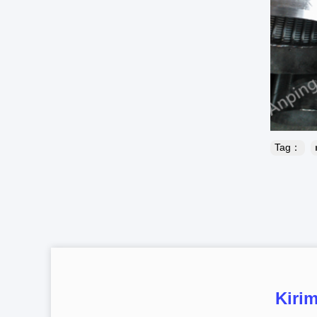
Tag：
Kiri