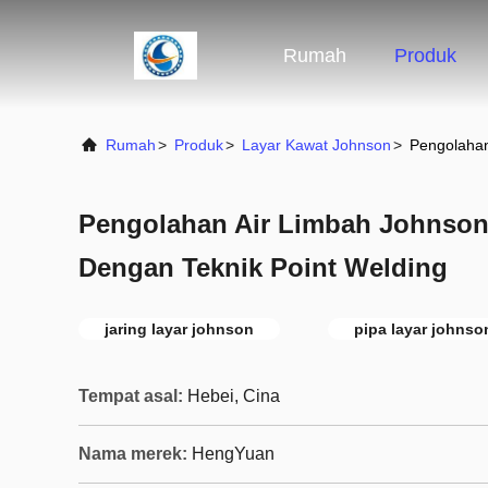
Rumah
Produk
Rumah
>
Produk
>
Layar Kawat Johnson
>
Pengolahan
Pengolahan Air Limbah Johnson
Dengan Teknik Point Welding
jaring layar johnson
pipa layar johnso
Tempat asal:
Hebei, Cina
Nama merek:
HengYuan