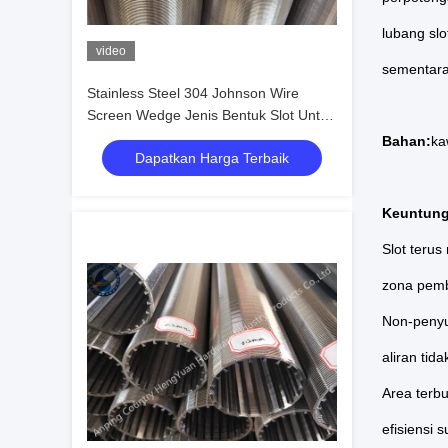
lubang sl
video
sementara
Stainless Steel 304 Johnson Wire
Screen Wedge Jenis Bentuk Slot Untuk
Filter
Bahan:
ka
Dapatkan Harga Terbaik
Keuntung
Slot teru
zona pemb
Non-penyu
aliran tid
Area terb
efisiensi 