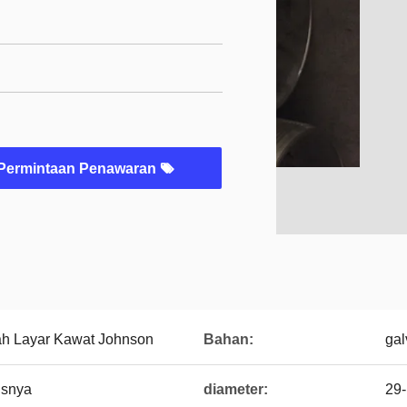
Permintaan Penawaran
ah Layar Kawat Johnson
Bahan:
gal
usnya
diameter:
29