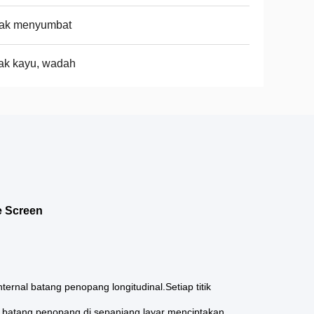
dak menyumbat
ak kayu, wadah
e Screen
ternal batang penopang longitudinal.Setiap titik
us batang penopang di sepanjang layar menciptakan