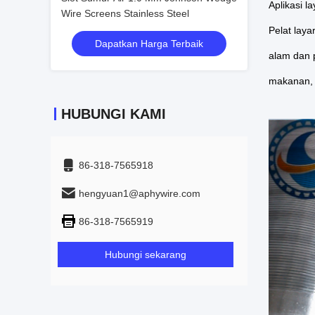
Aplikasi l
Wire Screens Stainless Steel
Pelat laya
Dapatkan Harga Terbaik
alam dan 
makanan, b
HUBUNGI KAMI
86-318-7565918
hengyuan1@aphywire.com
86-318-7565919
Hubungi sekarang