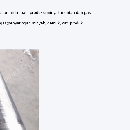
lahan air limbah, produksi minyak mentah dan gas
 gas;penyaringan minyak, gemuk, cat, produk