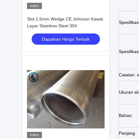
video
Slot 1.5mm Wedge CE Johnson Kawat
Spesifikas
Layar Stainless Steel 304
Dapatkan Harga Terbaik
Spesifika
Catatan: s
Ukuran sl
Bahan:
Panjang
video