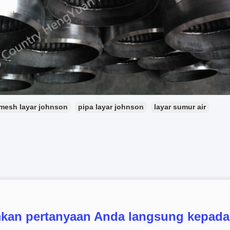
mesh layar johnson
pipa layar johnson
layar sumur air
mkan pertanyaan Anda langsung kepada