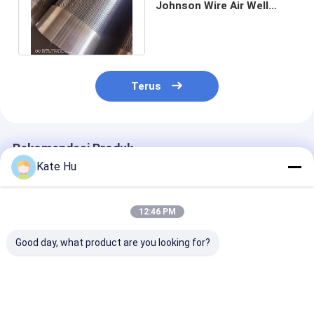
Johnson Wire Air Well
Screen Untuk 400m
kedalaman sumur
Terus
Rekomendasi Produk
Kate Hu
12:46 PM
Good day, what product are you looking for?
Pipa Saringan
10-3/4 Inch SS304
Saringan Sumu
Sumur Air JOHNSON
Air Well Screen
Johnson Baja 
VEE-WIRE 168mm
dengan # 20 Slot
Karat 219mm 