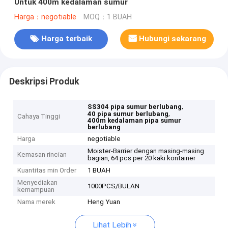
Untuk 400m kedalaman sumur
Harga：negotiable
MOQ：1 BUAH
Harga terbaik
Hubungi sekarang
Deskripsi Produk
,
SS304 pipa sumur berlubang
,
40 pipa sumur berlubang
Cahaya Tinggi
400m kedalaman pipa sumur
berlubang
Harga
negotiable
Moister-Barrier dengan masing-masing
Kemasan rincian
bagian, 64 pcs per 20 kaki kontainer
Kuantitas min Order
1 BUAH
Menyediakan
1000PCS/BULAN
kemampuan
Nama merek
Heng Yuan
Lihat Lebih