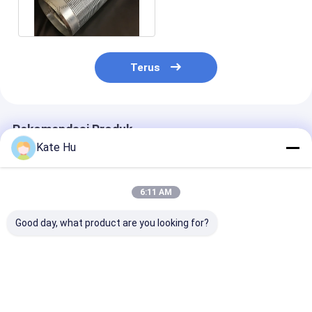
Galvanis Baja Karbon
Rendah
Terus
Rekomendasi Produk
Kate Hu
6:11 AM
Good day, what product are you looking for?
Tabung Layar Sumur
Stainless Steel 304
10-3/4 "1.0mm
Air Johnson
Johnson Wire Screen
Johnson Wedg
Stainless Steel /
Wedge Jenis Bentuk
Screens Untuk
Layar Kawat
Slot Untuk Filter
Pengeboran S
Johnson V
Air
Harga terbaik
Harga terbaik
Harga terb