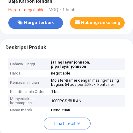
Baja Karbon Rendah
Harga：negotiable
MOQ：1 buah
Harga terbaik
Hubungi sekarang
Deskripsi Produk
,
jaring layar johnson
Cahaya Tinggi
pipa layar johnson
Harga
negotiable
Moister-Barrier dengan masing-masing
Kemasan rincian
bagian, 64 pcs per 20 kaki kontainer
Kuantitas min Order
1 buah
Menyediakan
1000PCS/BULAN
kemampuan
Nama merek
Heng Yuan
Lihat Lebih