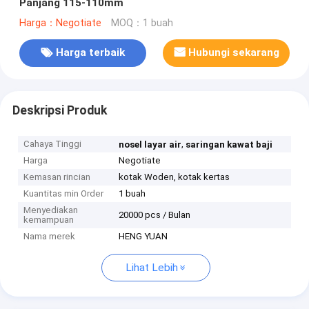
Panjang 115-110mm
Harga：Negotiate
MOQ：1 buah
Harga terbaik
Hubungi sekarang
Deskripsi Produk
Cahaya Tinggi
,
nosel layar air
saringan kawat baji
Harga
Negotiate
Kemasan rincian
kotak Woden, kotak kertas
Kuantitas min Order
1 buah
Menyediakan
20000 pcs / Bulan
kemampuan
Nama merek
HENG YUAN
Lihat Lebih