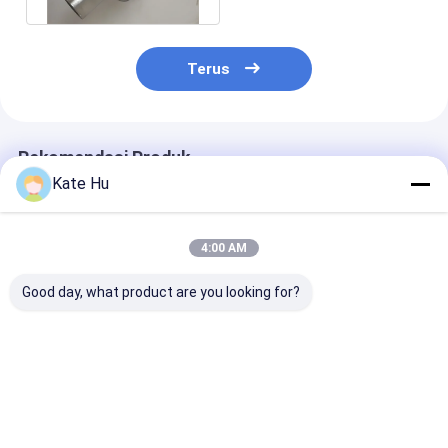
Terus
Rekomendasi Produk
Kate Hu
4:00 AM
Good day, what product are you looking for?
Filter Stainless Steel
Peralatan
Layar Stainles
M24 Strainer Nozzle
Perawatan
Nozzle Layar F
Dengan Thread
Pelunakan Nozzle
Air Berulir Unt
Coupling
Filter Air Wedge Wire
Pengolahan Ai
Screen
Harga terbaik
Harga terbaik
Harga terb