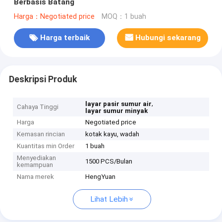
Berbasis Batang
Harga：Negotiated price
MOQ：1 buah
Harga terbaik
Hubungi sekarang
Deskripsi Produk
,
layar pasir sumur air
Cahaya Tinggi
layar sumur minyak
Harga
Negotiated price
Kemasan rincian
kotak kayu, wadah
Kuantitas min Order
1 buah
Menyediakan
1500 PCS/Bulan
kemampuan
Nama merek
HengYuan
Lihat Lebih