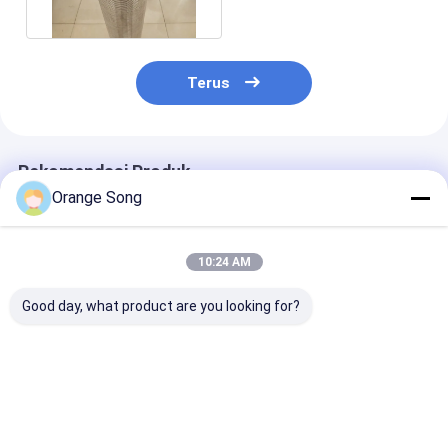
Terus
Rekomendasi Produk
Orange Song
10:24 AM
Good day, what product are you looking for?
Pipa Saringan
Layar Kawat
14" Layar Kont
Johnson Bentuk V
Stainless Steel 304L
Pasir Stainles
12-3/4 Inci untuk
Sumur Kedala
Pengendalian Pasir
250m
Harga terbaik
Harga terbaik
Harga terb