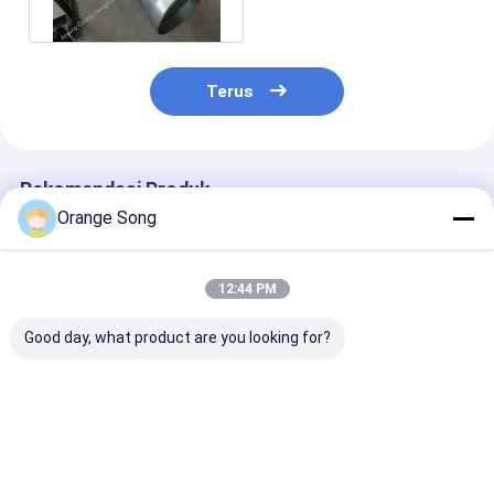
Dalam
Terus
Rekomendasi Produk
Orange Song
12:44 PM
Good day, what product are you looking for?
Tabung Layar Sumur
Stainless Steel 304
10-3/4 "1.0mm
Air Johnson
Johnson Wire Screen
Johnson Wedg
Stainless Steel /
Wedge Jenis Bentuk
Screens Untuk
Layar Kawat
Slot Untuk Filter
Pengeboran S
Johnson V
Air
Harga terbaik
Harga terbaik
Harga terb