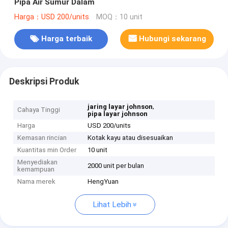
Pipa Air Sumur Dalam
Harga：USD 200/units
MOQ：10 unit
Harga terbaik
Hubungi sekarang
Deskripsi Produk
,
jaring layar johnson
Cahaya Tinggi
pipa layar johnson
Harga
USD 200/units
Kemasan rincian
Kotak kayu atau disesuaikan
Kuantitas min Order
10 unit
Menyediakan
2000 unit per bulan
kemampuan
Nama merek
HengYuan
Lihat Lebih