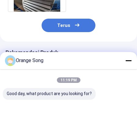
Screen Tube
Terus
Rekomendasi Produk
Orange Song
11:19 PM
Good day, what product are you looking for?
Pipa Saringan
Layar Kawat
14" Layar Kont
Johnson Bentuk V
Stainless Steel 304L
Pasir Stainles
12-3/4 Inci untuk
Sumur Kedala
Pengendalian Pasir
250m
Harga terbaik
Harga terbaik
Harga terb