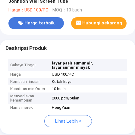
Johnson Well Screen Tube
Harga：USD 100/PC
MOQ：10 buah
Harga terbaik
Hubungi sekarang
Deskripsi Produk
,
layar pasir sumur air
Cahaya Tinggi
layar sumur minyak
Harga
USD 100/PC
Kemasan rincian
Kotak kayu
Kuantitas min Order
10 buah
Menyediakan
2000 pcs/bulan
kemampuan
Nama merek
HengYuan
Lihat Lebih