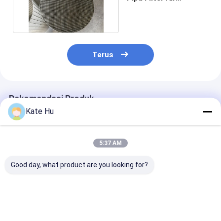
Johnson Stainless
Steel
Terus
Rekomendasi Produk
Kate Hu
5:37 AM
Good day, what product are you looking for?
Pipa Saringan
10-3/4 Inch SS304
Saringan Sumu
Sumur Air JOHNSON
Air Well Screen
Johnson Baja 
VEE-WIRE 168mm
dengan # 20 Slot
Karat 219mm 
SS304L
1.0mm