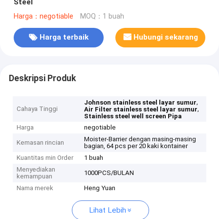
Steel
Harga：negotiable
MOQ：1 buah
Harga terbaik
Hubungi sekarang
Deskripsi Produk
,
Johnson stainless steel layar sumur
Cahaya Tinggi
,
Air Filter stainless steel layar sumur
Stainless steel well screen Pipa
Harga
negotiable
Moister-Barrier dengan masing-masing
Kemasan rincian
bagian, 64 pcs per 20 kaki kontainer
Kuantitas min Order
1 buah
Menyediakan
1000PCS/BULAN
kemampuan
Nama merek
Heng Yuan
Lihat Lebih