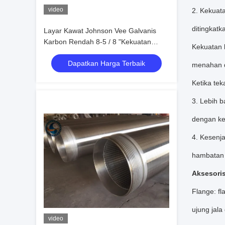
video
2. Kekuat
ditingkat
Layar Kawat Johnson Vee Galvanis
Karbon Rendah 8-5 / 8 "Kekuatan
Kekuatan 
Keruntuhan 100 Bar
Dapatkan Harga Terbaik
menahan d
Ketika tek
3. Lebih b
dengan ke
4. Kesenja
hambatan 
Aksesoris
Flange: fl
ujung jala
video