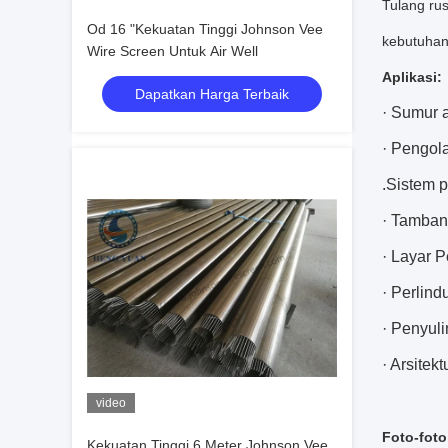
Tulang ru
Od 16 "Kekuatan Tinggi Johnson Vee
kebutuhan
Wire Screen Untuk Air Well
Aplikasi:
Dapatkan Harga Terbaik
· Sumur a
· Pengol
.Sistem 
· Tamban
· Layar 
· Perlin
· Penyul
· Arsitek
video
Foto-foto
Kekuatan Tinggi 6 Meter Johnson Vee