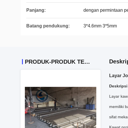
Panjang:
dengan permintaan p
Batang pendukung:
3*4.6mm 3*5mm
Deskri
PRODUK-PRODUK TERKAIT
Layar Jo
Deskripsi
Layar kaw
memiliki b
sifat meka
Kawat prof