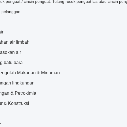
suk penguat / cincin penguat: Tulang rusuk penguat las atau cincin p
 pelanggan.
ir
ahan air limbah
pasokan air
g batu bara
Pengolah Makanan & Minuman
dungan lingkungan
ingan & Petrokimia
tur & Konstruksi
: