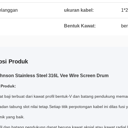
elanggan
ukuran kabel:
1*
Bentuk Kawat:
ben
psi Produk
hnson Stainless Steel 316L Vee Wire Screen Drum
 Produk:
at baji terbuat dari kawat profil bentuk-V dan batang pendukung m
adan tabung slot nilai tetap.Setiap titik perpotongan kabel ini dilas f
nik yang baik.
il dan batang pendukung dapat berupa kawat aksial atau kawat radial.In