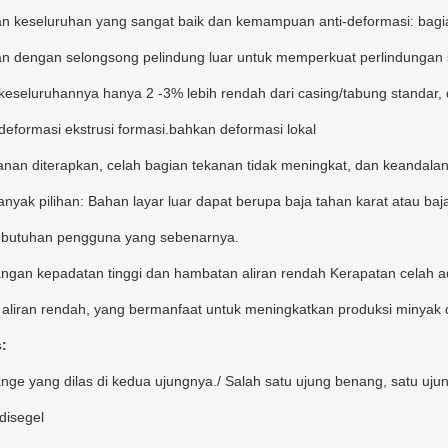
an keseluruhan yang sangat baik dan kemampuan anti-deformasi: bagia
kan dengan selongsong pelindung luar untuk memperkuat perlindungan s
keseluruhannya hanya 2 -3% lebih rendah dari casing/tabung standar,
eformasi ekstrusi formasi.bahkan deformasi lokal
anan diterapkan, celah bagian tekanan tidak meningkat, dan keandalan k
anyak pilihan: Bahan layar luar dapat berupa baja tahan karat atau ba
butuhan pengguna yang sebenarnya.
ngan kepadatan tinggi dan hambatan aliran rendah Kerapatan celah adala
aliran rendah, yang bermanfaat untuk meningkatkan produksi minyak 
:
ange yang dilas di kedua ujungnya./ Salah satu ujung benang, satu ujun
 disegel