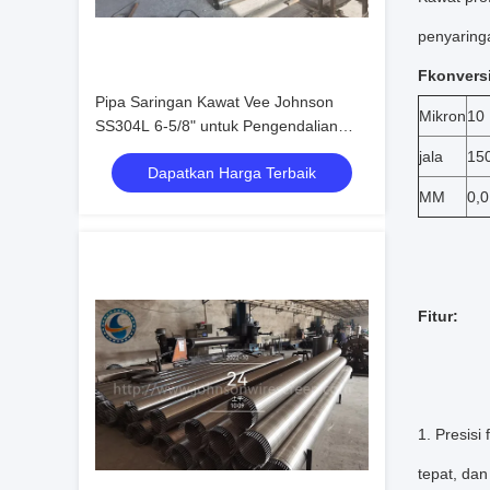
penyaring
F
konversi 
Pipa Saringan Kawat Vee Johnson
Mikron
10
SS304L 6-5/8" untuk Pengendalian
Pasir
jala
15
Dapatkan Harga Terbaik
MM
0,0
Fitur:
1. Presisi
tepat, dan