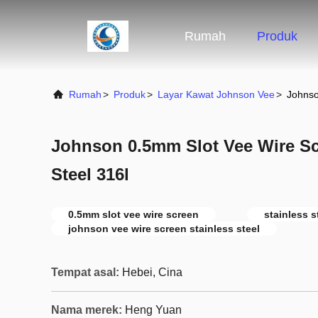
Rumah
Produk
Rumah
>
Produk
>
Layar Kawat Johnson Vee
>
Johnso
Johnson 0.5mm Slot Vee Wire Sc
Steel 316l
0.5mm slot vee wire screen
stainless s
johnson vee wire screen stainless steel
Tempat asal:
Hebei, Cina
Nama merek:
Heng Yuan