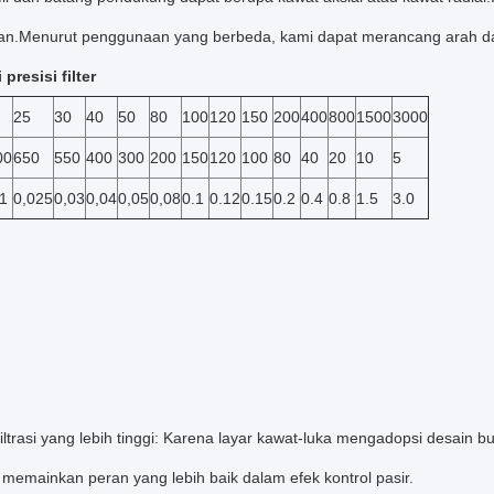
an.Menurut penggunaan yang berbeda, kami dapat merancang arah dan
presisi filter
25
30
40
50
80
100
120
150
200
400
800
1500
3000
00
650
550
400
300
200
150
120
100
80
40
20
10
5
1
0,025
0,03
0,04
0,05
0,08
0.1
0.12
0.15
0.2
0.4
0.8
1.5
3.0
 filtrasi yang lebih tinggi: Karena layar kawat-luka mengadopsi desain bu
 memainkan peran yang lebih baik dalam efek kontrol pasir.