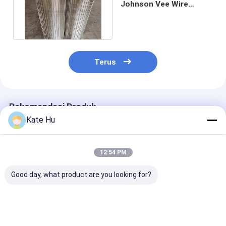
Johnson Vee Wire
Screen Untuk Peralatan
Filter Dalam
Terus
Rekomendasi Produk
Kate Hu
12:54 PM
Good day, what product are you looking for?
Johnson Vee Wire
Pipa Saringan Kawat
Layar Kawat
Wrapped Screen Baja
Vee Johnson SS304L
Johnson Vee
tahan karat 114-
6-5/8" untuk
Galvanis Karb