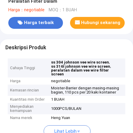
Peralatan Filter Dalam
Harga：negotiable
MOQ：1 BUAH
Harga terbaik
Hubungi sekarang
Deskripsi Produk
,
ss 304 johnson vee wire screen
,
ss 316l johnson vee wire screen
Cahaya Tinggi
peralatan dalam vee wire filter
screen
Harga
negotiable
Moister-Barrier dengan masing-masing
Kemasan rincian
bagian, 110 pcs per 20 kaki kontainer
Kuantitas min Order
1 BUAH
Menyediakan
1000PCS/BULAN
kemampuan
Nama merek
Heng Yuan
Lihat Lebih