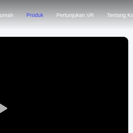
umah
Produk
Pertunjukan VR
Tentang K
Play
Video