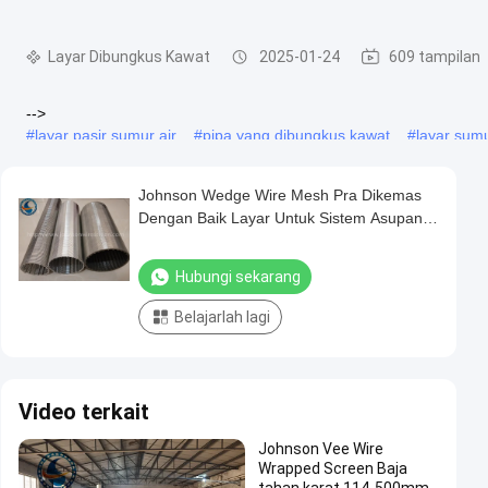
Layar Dibungkus Kawat
2025-01-24
609 tampilan
-->
#
layar pasir sumur air
#
pipa yang dibungkus kawat
#
layar sum
Layar Bungkus Kawat Slotted 316L Stainless Steel Untuk Sistem As
Johnson Wedge Wire Mesh Pra Dikemas
kawat ...
Lihat Lebih Banyak
Dengan Baik Layar Untuk Sistem Asupan
Air Laut
Pesan dari pengunjung
Hubungi sekarang
Belum ada komentar publik
Belajarlah lagi
Video terkait
Johnson Vee Wire
Wrapped Screen Baja