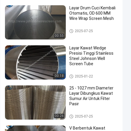
Layar Drum Cuci Kembali
Otomatis, OD 600 MM
Wire Wrap Screen Mesh
Layar Dibungkus Kawat
2025-07-25
00:55
Layar Kawat Wedge
Presisi Tinggi Stainless
Steel Johnson Well
Screen Tube
Layar Dibungkus Kawat
00:18
2025-01-22
25 - 1027 mm Diameter
Layar Dibungkus Kawat
Sumur Air Untuk Filter
Pasir
Layar Dibungkus Kawat
00:26
2025-07-25
V Berbentuk Kawat