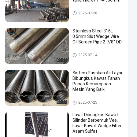
tahan karat 114-500mm
Layar Kawat Johnson Vee
2025-07-28
00:56
Stainless Steel 316L
0.5mm Slot Wedge Wire
Oil Screen Pipe 2-7/8" OD
Layar Kawat Wedge Johnson
2025-07-14
00:29
Sistem Pasokan Air Layar
Dibungkus Kawat Tahan
Panas Kemampuan
Mesin Yang Baik
Layar Dibungkus Kawat
00:20
2025-07-25
Layar Dibungkus Kawat
Silinder Berbentuk Vee,
Layar Kawat Wedge Filter
Asam Sulfat