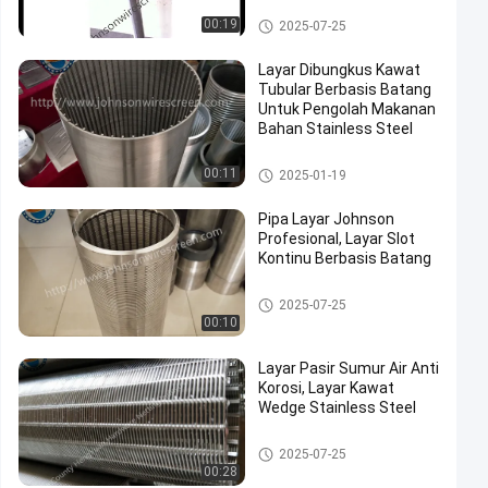
Layar Dibungkus Kawat
00:19
2025-07-25
Layar Dibungkus Kawat
Tubular Berbasis Batang
Untuk Pengolah Makanan
Bahan Stainless Steel
Layar Dibungkus Kawat
00:11
2025-01-19
Pipa Layar Johnson
Profesional, Layar Slot
Kontinu Berbasis Batang
Layar Dibungkus Kawat
2025-07-25
00:10
Layar Pasir Sumur Air Anti
Korosi, Layar Kawat
Wedge Stainless Steel
Layar Dibungkus Kawat
2025-07-25
00:28