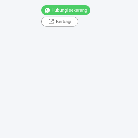
Hubungi sekarang
Berbagi
 dibungkus kawat, Layar Johnson, Tabung layar Spiral, Layar
TINGGALKAN PESAN