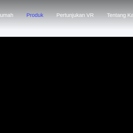
umah
Produk
Pertunjukan VR
Tentang K