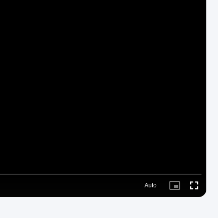
Auto
Picture-
Fullscreen
in-
Picture