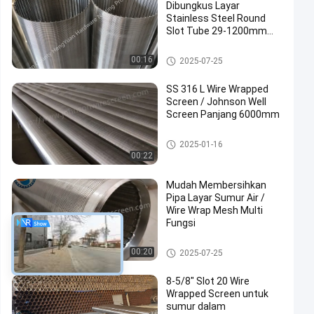
Dibungkus Layar
Stainless Steel Round
Slot Tube 29-1200mm
Dia
Layar Dibungkus Kawat
00:16
2025-07-25
SS 316 L Wire Wrapped
Screen / Johnson Well
Screen Panjang 6000mm
Layar Dibungkus Kawat
2025-01-16
00:22
Mudah Membersihkan
Pipa Layar Sumur Air /
Wire Wrap Mesh Multi
Fungsi
Layar Dibungkus Kawat
00:20
2025-07-25
8-5/8" Slot 20 Wire
Wrapped Screen untuk
sumur dalam