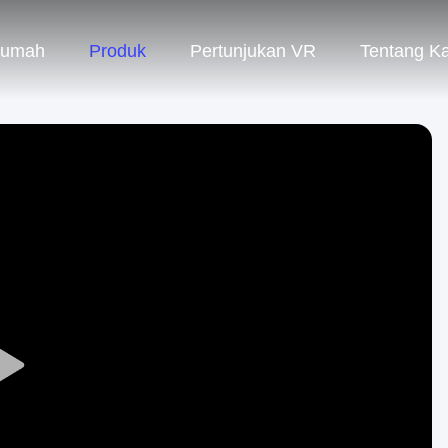
umah
Produk
Pertunjukan VR
Tentang K
Play
Video