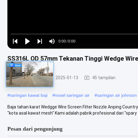
Loaded
:
0%
0:00
/
0:00
Play
Play
Play
Mute
Current
Duration
next
next
SS316L OD 57mm Tekanan Tinggi Wedge Wire
Time
Nozel Filter Air
2025-01-13
45 tampilan
#
saringan kawat baji
#
nosel saringan air
#
saringan air johnson
Baja tahan karat Wedgge Wire Screen Filter Nozzle Anping Country
"kota asal kawat mesh" Kami adalah pabrik profesional dari "spary .
Pesan dari pengunjung