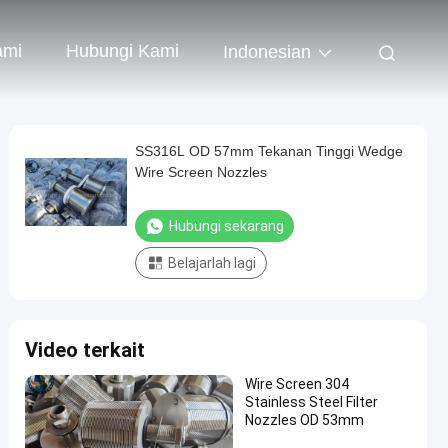
ami
Hubungi Kami
Indonesian
SS316L OD 57mm Tekanan Tinggi Wedge
Wire Screen Nozzles
Hubungi sekarang
Belajarlah lagi
Video terkait
Wire Screen 304
Stainless Steel Filter
Nozzles OD 53mm