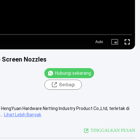
Auto
Picture-
Fullscre
in-
Picture
 Screen Nozzles
Hubungi sekarang
Berbagi
 HengYuan Hardware Netting Industry Product Co.,Ltd, terletak di
..
Lihat Lebih Banyak
TINGGALKAN PESAN