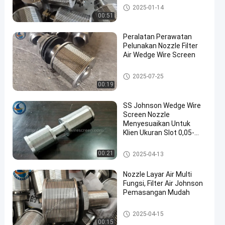
Nozel Filter Air
2025-01-14
00:51
Peralatan Perawatan
Pelunakan Nozzle Filter
Air Wedge Wire Screen
en
Nozel Filter Air
2025-07-25
00:19
SS Johnson Wedge Wire
Screen Nozzle
Menyesuaikan Untuk
Klien Ukuran Slot 0,05-
1mm
Nozel Filter Air
00:21
2025-04-13
Nozzle Layar Air Multi
Fungsi, Filter Air Johnson
Pemasangan Mudah
Nozel Filter Air
2025-04-15
00:15