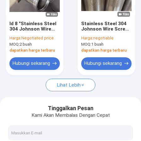
Tentang kami
Tur Pabrik
Id 8 "Stainless Steel
Stainless Steel 304
304 Johnson Wire
Johnson Wire Screen
Kontrol kualitas
Screen Untuk
Wedge Jenis Bentuk
Harga:
Negotiated price
Harga:
negotiable
Pengeboran Sumur
Slot Untuk Filter
MOQ:
2 buah
MOQ:
1 buah
Hubungi kami
dapatkan harga terbaru
dapatkan harga terbaru
Permintaan Penawaran
Hubungi sekarang
Hubungi sekarang
Lihat Lebih
Layar Kawat Johnson
Layar Kawat Johnson Vee
Tinggalkan Pesan
Kami Akan Membalas Dengan Cepat
Layar Kawat Wedge Johnson
Layar Dibungkus Kawat