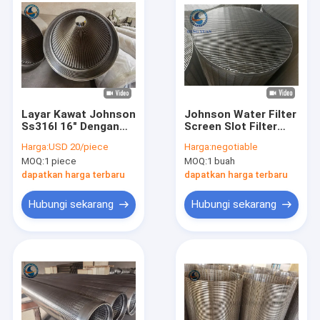
Layar Kawat Johnson
Johnson Water Filter
Ss316l 16" Dengan
Screen Slot Filter
Ujung Berulir Untuk
Screen Pipe Diameter
Harga:
USD 20/piece
Harga:
negotiable
Sumur Air
besar 5,8M Panjang
MOQ:
1 piece
MOQ:
1 buah
dapatkan harga terbaru
dapatkan harga terbaru
Hubungi sekarang
Hubungi sekarang
Rumah
Produk
Pertunjukan VR