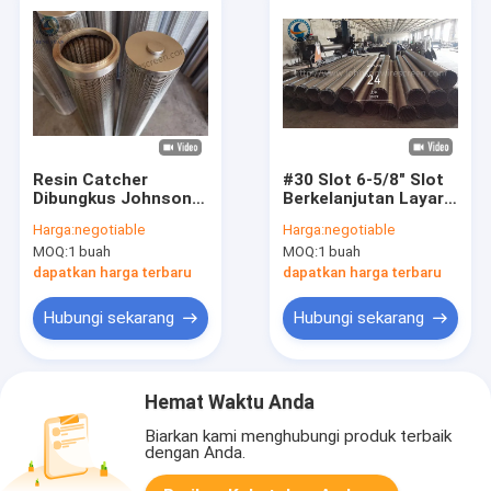
Resin Catcher
#30 Slot 6-5/8" Slot
Dibungkus Johnson
Berkelanjutan Layar
Wire Screen Tube
Johnson Wire Untuk
Harga:
negotiable
Harga:
negotiable
Stainless Steel 316l
Kontrol Pasir
MOQ:
1 buah
MOQ:
1 buah
Untuk Filter Resin
dapatkan harga terbaru
dapatkan harga terbaru
Hubungi sekarang
Hubungi sekarang
Hemat Waktu Anda
Biarkan kami menghubungi produk terbaik
dengan Anda.