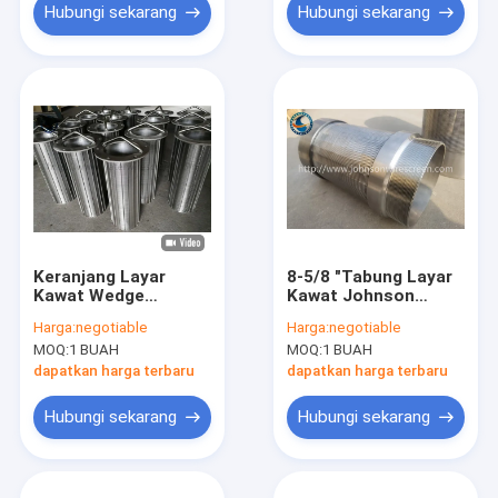
Hubungi sekarang
Hubungi sekarang
Keranjang Layar
8-5/8 "Tabung Layar
Kawat Wedge
Kawat Johnson
Johnson Dengan
Dengan Ulir Pria /
Harga:
negotiable
Harga:
negotiable
Kartrid Filter
Wanita
MOQ:
1 BUAH
MOQ:
1 BUAH
Pegangan
dapatkan harga terbaru
dapatkan harga terbaru
Hubungi sekarang
Hubungi sekarang