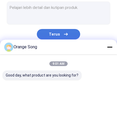
Layar Sumur Air
Nozel Filter Air
Panel layar kawat baji
Terus
Jaring Kawat Baji
Orange Song
Filter Layar Parabola
Kategori Kami
Drum Layar Putar
9:01 AM
Layar Dasar Pipa
Good day, what product are you looking for?
Tabung Baja Meruncing
Layar Kawat
Layar Kawat
Layar Kawat 
Johnson
Johnson Vee
Johnson