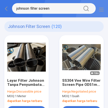
Johnson Filter Screen
(120)
Layar Filter Johnson
SS304 Vee Wire Filter
Tanpa Penyumbatan,
Screen Pipe OD51mm
Layar Sumur
Untuk Air Limbah
Harga:
Discussible price
Harga:
Negotiated price
Johnson Untuk
Tidak Menyumbat
MOQ:
1 Meter
MOQ:
1 buah
Pabrik Gula
dapatkan harga terbaru
dapatkan harga terbaru