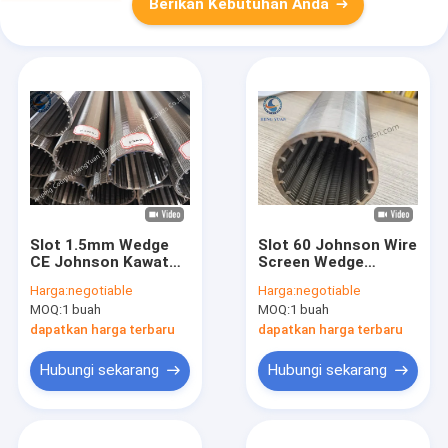
Berikan Kebutuhan Anda
Slot 1.5mm Wedge
Slot 60 Johnson Wire
CE Johnson Kawat
Screen Wedge
Layar Stainless Steel
Shaped Filter
Harga:
negotiable
Harga:
negotiable
304
Element Untuk
MOQ:
1 buah
MOQ:
1 buah
Pemutaran
dapatkan harga terbaru
dapatkan harga terbaru
Hubungi sekarang
Hubungi sekarang